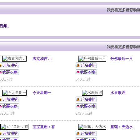
我要看更多精彩动画
视频。
我要看更多精彩动画
杰克和吉儿
丹佛最后一只
96人玩过
54人玩过
今天星期一
水果歌谣
132人玩过
249人玩过
宝宝童谣：有
童谣：天边水