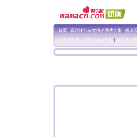
首页
|
喜洋洋与灰太狼动画片全集
|
熊出
动画片全集
|
三国演义动画版
|
葫芦娃动
搜索：