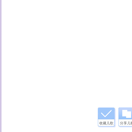
收藏儿歌
分享儿