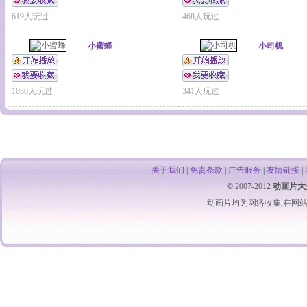
619人玩过
468人玩过
小蜜蜂
小司机
1030人玩过
341人玩过
关于我们
|
免责条款
|
广告服务
|
友情链接
|
© 2007-2012
动画片大
动画片
均为网络收集,在网