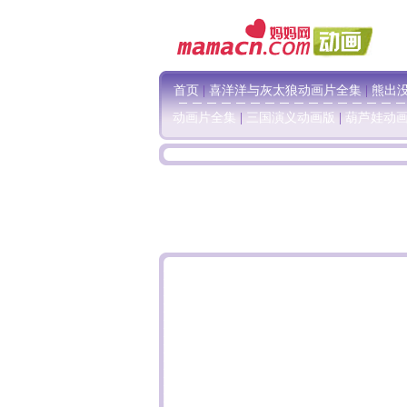
首页
|
喜洋洋与灰太狼动画片全集
|
熊出
动画片全集
|
三国演义动画版
|
葫芦娃动
搜索：