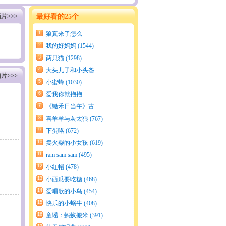
片>>>
最好看的25个
1
狼真来了怎么
办 (2699)
2
我的好妈妈 (1544)
3
两只猫 (1298)
4
大头儿子和小头爸
片>>>
爸 (1250)
5
小蜜蜂 (1030)
6
爱我你就抱抱
我 (1009)
7
《锄禾日当午》古
诗 (939)
8
喜羊羊与灰太狼 (767)
9
下蛋咯 (672)
10
卖火柴的小女孩 (619)
11
ram sam sam (495)
12
小红帽 (478)
13
小西瓜要吃糖 (468)
14
爱唱歌的小鸟 (454)
15
快乐的小蜗牛 (408)
16
童谣：蚂蚁搬米 (391)