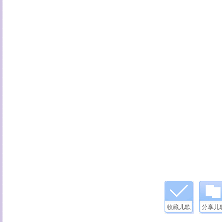
收藏儿歌
分享儿