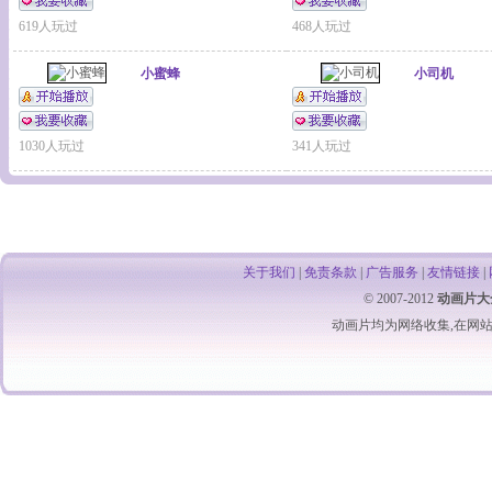
619人玩过
468人玩过
小蜜蜂
小司机
1030人玩过
341人玩过
关于我们
|
免责条款
|
广告服务
|
友情链接
|
© 2007-2012
动画片大
动画片
均为网络收集,在网